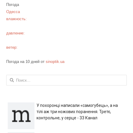
Погода
Одесса
влажность:
давление:
ветер:
Погода на 10 дней от
sinoptik.ua
Найти:
У похоронці написали «самогубець», а на
тілі аж три ножових поранення. Третє,
контрольне, у серце - 33 Канал