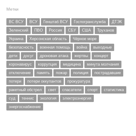
Метки
ВС ВСУ
ВСУ
Генштаб ВСУ
Госпогранслужба
ДТЭК
Зеленский
ПВО
Россия
СБУ
США
Труханов
Украина
Херсонская область
Чёрное море
безопасность
военная помощь
война
выходные
дети
досуг
дроновая атака
жертвы
концерт
коронавирус
коррупция
медицина
минута молчания
отключение
память
пожар
полиция
пострадавшие
потери
потери оккупантов
прокуратура
ракетный обстрел
свет
спасатели
спорт
статистика
суд
теннис
экология
электроэнергия
энергоснабжение