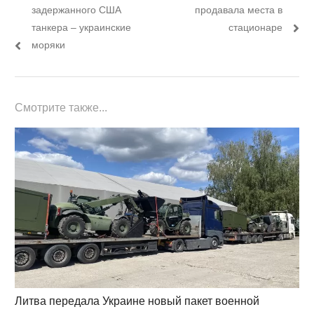
по
пост:
пост:
задержанного США
продавала места в
записям
танкера – украинские
стационаре
моряки
Смотрите также...
Литва передала Украине новый пакет военной