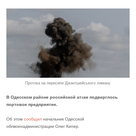
Протока на пересипe Джантшейського лиману
В Одесском районе российской ат
а
ке подверглось
портовое предприятие.
Об этом
сообщил
начальник Одесской
облвоенадминистрации Олег Кипер.