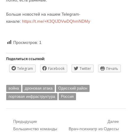
Больше новостей на нашем Telegram-
канале:
https://t.me/+K3QIJDVwDQhmNDMy
Просмотров:
1
Поделиться ссылкой:
Telegram
Facebook
Twitter
Печать
война
дроновая атака
Одесский район
портовая инфраструктура
Россия
Навигация
Предыдущие
Далее
Предыдущий
Следующий
Большинство команды
Врач-психиатр из Одессы