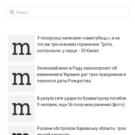
Найти:
У похоронці написали «самогубець», а на
тілі аж три ножових поранення. Третє,
контрольне, у серце - 33 Канал
Зеленский внес в Раду законопроект об
изменении в Украине дат трех праздников и
переносе даты Рождества
В результате удара по Краматорску погибли
9 человек, еще 56 получили ранения (фото)
Росіяни обстріляли Харківську область: троє
людей загинули