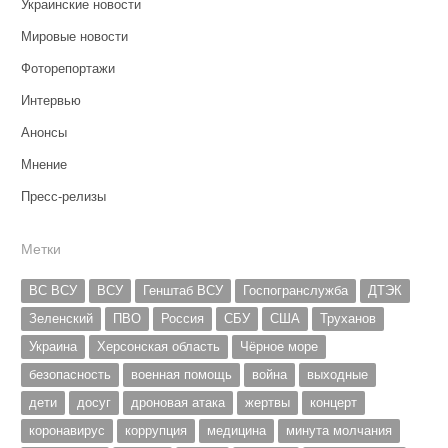
Украинские новости
Мировые новости
Фоторепортажи
Интервью
Анонсы
Мнение
Пресс-релизы
Метки
ВС ВСУ
ВСУ
Генштаб ВСУ
Госпогранслужба
ДТЭК
Зеленский
ПВО
Россия
СБУ
США
Труханов
Украина
Херсонская область
Чёрное море
безопасность
военная помощь
война
выходные
дети
досуг
дроновая атака
жертвы
концерт
коронавирус
коррупция
медицина
минута молчания