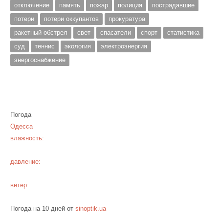
отключение
память
пожар
полиция
пострадавшие
потери
потери оккупантов
прокуратура
ракетный обстрел
свет
спасатели
спорт
статистика
суд
теннис
экология
электроэнергия
энергоснабжение
Погода
Одесса
влажность:
давление:
ветер:
Погода на 10 дней от
sinoptik.ua