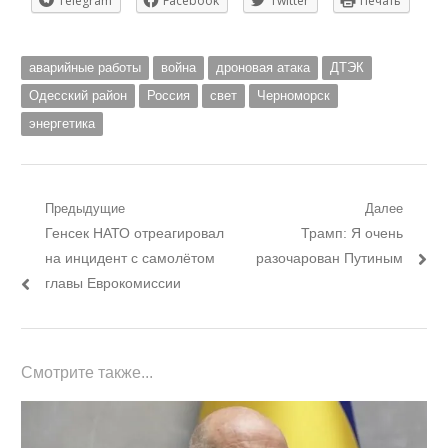
Telegram
Facebook
Twitter
Печать
аварийные работы
война
дроновая атака
ДТЭК
Одесский район
Россия
свет
Черноморск
энергетика
Навигация
Предыдущие
Далее
Предыдущий
Следующий
Генсек НАТО отреагировал
Трамп: Я очень
по
пост:
пост:
на инцидент с самолётом
разочарован Путиным
записям
главы Еврокомиссии
Смотрите также...