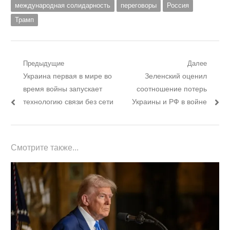
международная солидарность
переговоры
Россия
Трамп
Навигация
Предыдущие
Далее
Предыдущий
Следующий
Украина первая в мире во
Зеленский оценил
по
пост:
пост:
время войны запускает
соотношение потерь
записям
технологию связи без сети
Украины и РФ в войне
Смотрите также...