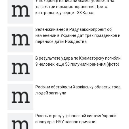
У похоронці написали «самогубець», а на
тілі аж три ножових поранення. Третє,
контрольне, у серце - 33 Канал
Зеленский внес в Раду законопроект об
изменении в Украине дат трех праздников и
переносе даты Рождества
В результате удара по Краматорску погибли
9 человек, еще 56 получили ранения (фото)
Росіяни обстріляли Харківську область: троє
людей загинули
Рівень стресу у фінансовій системі України
знову зріс: НБУ назвав причини