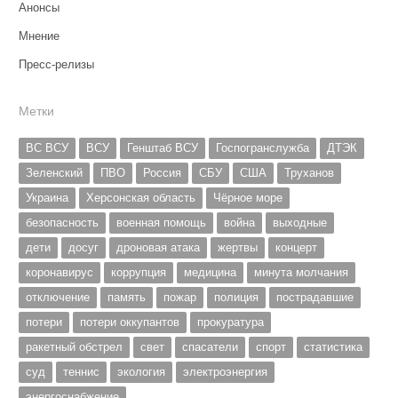
Анонсы
Мнение
Пресс-релизы
Метки
ВС ВСУ
ВСУ
Генштаб ВСУ
Госпогранслужба
ДТЭК
Зеленский
ПВО
Россия
СБУ
США
Труханов
Украина
Херсонская область
Чёрное море
безопасность
военная помощь
война
выходные
дети
досуг
дроновая атака
жертвы
концерт
коронавирус
коррупция
медицина
минута молчания
отключение
память
пожар
полиция
пострадавшие
потери
потери оккупантов
прокуратура
ракетный обстрел
свет
спасатели
спорт
статистика
суд
теннис
экология
электроэнергия
энергоснабжение