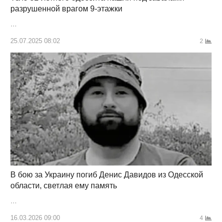
разрушенной врагом 9-этажки
…
25.07.2025 08:02
2
В бою за Украину погиб Денис Давидов из Одесской
области, светлая ему память
…
16.03.2026 09:00
4