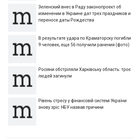
Зеленский внес в Раду законопроект об
изменении в Украине дат трех праздников и
переносе даты Рождества
В результате удара по Краматорску погибли
9 человек, еще 56 получили ранения (фото)
Росіяни обстріляли Харківську область: троє
людей загинули
Рівень стресу у фінансовій системі України
знову зріс: НБУ назвав причини