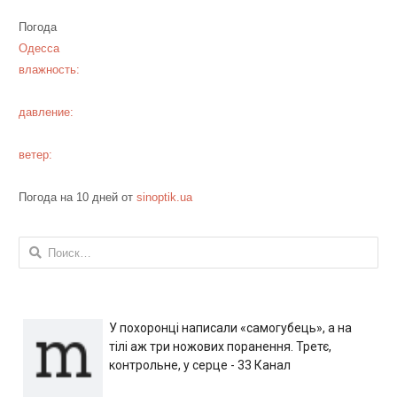
Погода
Одесса
влажность:
давление:
ветер:
Погода на 10 дней от
sinoptik.ua
Найти:
У похоронці написали «самогубець», а на
тілі аж три ножових поранення. Третє,
контрольне, у серце - 33 Канал