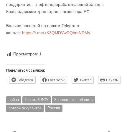
предприятие – нефтеперерабатывающий завод в
Краснодарском крае страны-агрессора РФ.
Больше новостей на нашем Telegram-
канале:
https://t.me/+K3QIJDVwDQhmNDMy
Просмотров:
1
Поделиться ссылкой:
Telegram
Facebook
Twitter
Печать
война
Генштаб ВСУ
Запорожская область
потери оккупантов
Россия