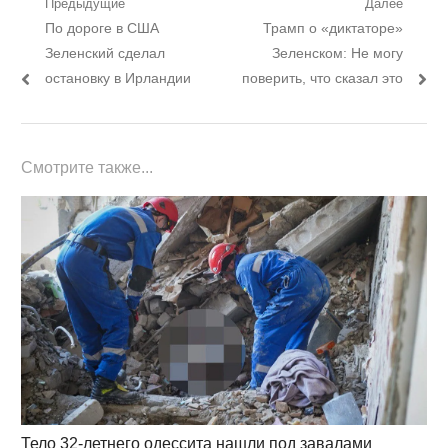
Навигация
Предыдущие
Далее
Предыдущий
Следующий
По дороге в США
Трамп о «диктаторе»
по
пост:
пост:
Зеленский сделал
Зеленском: Не могу
записям
остановку в Ирландии
поверить, что сказал это
Смотрите также...
Тело 32-летнего одессита нашли под завалами