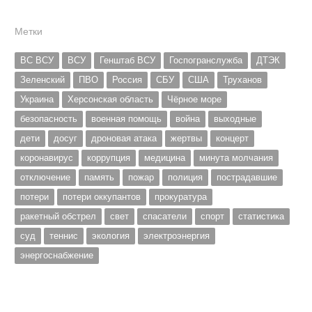
Метки
ВС ВСУ
ВСУ
Генштаб ВСУ
Госпогранслужба
ДТЭК
Зеленский
ПВО
Россия
СБУ
США
Труханов
Украина
Херсонская область
Чёрное море
безопасность
военная помощь
война
выходные
дети
досуг
дроновая атака
жертвы
концерт
коронавирус
коррупция
медицина
минута молчания
отключение
память
пожар
полиция
пострадавшие
потери
потери оккупантов
прокуратура
ракетный обстрел
свет
спасатели
спорт
статистика
суд
теннис
экология
электроэнергия
энергоснабжение