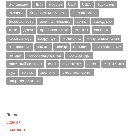
Зеленский
ПВО
Россия
СБУ
США
Труханов
Украина
Херсонская область
Чёрное море
безопасность
военная помощь
война
выходные
дети
досуг
дроновая атака
жертвы
концерт
коронавирус
коррупция
медицина
минута молчания
отключение
память
пожар
полиция
пострадавшие
потери
потери оккупантов
прокуратура
ракетный обстрел
свет
спасатели
спорт
статистика
суд
теннис
экология
электроэнергия
энергоснабжение
Погода
Одесса
влажность: