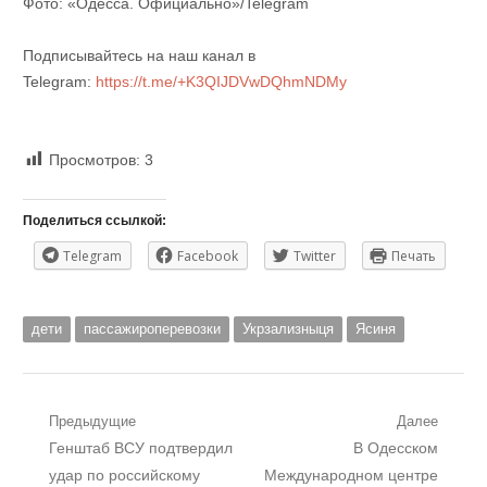
Фото: «Одесса. Официально»/Telegram
Подписывайтесь на наш канал в
Telegram:
https://t.me/+K3QIJDVwDQhmNDMy
Просмотров:
3
Поделиться ссылкой:
Telegram
Facebook
Twitter
Печать
дети
пассажироперевозки
Укрзализныця
Ясиня
Навигация
Предыдущие
Далее
Предыдущий
Следующий
Генштаб ВСУ подтвердил
В Одесском
по
пост:
пост:
удар по российскому
Международном центре