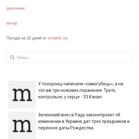
давление:
ветер:
Погода на 10 дней от
sinoptik.ua
Найти:
У похоронці написали «самогубець», а на
тілі аж три ножових поранення. Третє,
контрольне, у серце - 33 Канал
Зеленский внес в Раду законопроект об
изменении в Украине дат трех праздников и
переносе даты Рождества