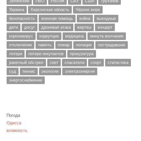
Зеленский
ПВО
Россия
СБУ
США
Труханов
Украина
Херсонская область
Чёрное море
безопасность
военная помощь
война
выходные
дети
досуг
дроновая атака
жертвы
концерт
коронавирус
коррупция
медицина
минута молчания
отключение
память
пожар
полиция
пострадавшие
потери
потери оккупантов
прокуратура
ракетный обстрел
свет
спасатели
спорт
статистика
суд
теннис
экология
электроэнергия
энергоснабжение
Погода
Одесса
влажность: