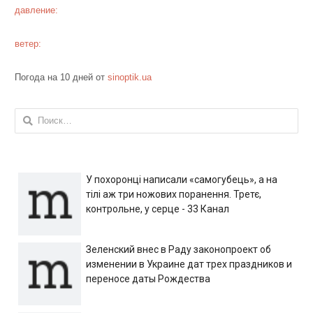
давление:
ветер:
Погода на 10 дней от
sinoptik.ua
Найти:
У похоронці написали «самогубець», а на
тілі аж три ножових поранення. Третє,
контрольне, у серце - 33 Канал
Зеленский внес в Раду законопроект об
изменении в Украине дат трех праздников и
переносе даты Рождества