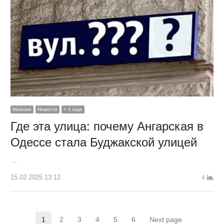
Мнение
Новости
+ 1 еще
Где эта улица: почему Ангарская в
Одессе стала Буджакской улицей
…
15.02.2025 13:12
4
Пагинация
1
2
3
4
5
6
Next page
Страница
Страница
Страница
Страница
Страница
Страница