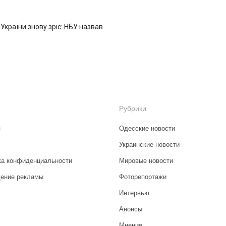
 України знову зріс: НБУ назвав
Рубрики
я
Одесские новости
Украинские новости
ка конфиденциальности
Мировые новости
ение рекламы
Фоторепортажи
Интервью
Анонсы
Мнение