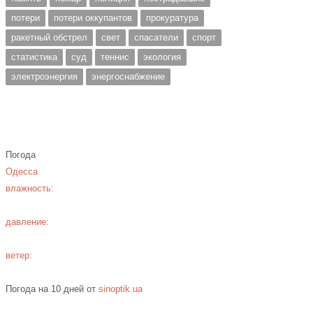
потери
потери оккупантов
прокуратура
ракетный обстрел
свет
спасатели
спорт
статистика
суд
теннис
экология
электроэнергия
энергоснабжение
Погода
Одесса
влажность:
давление:
ветер:
Погода на 10 дней от
sinoptik.ua