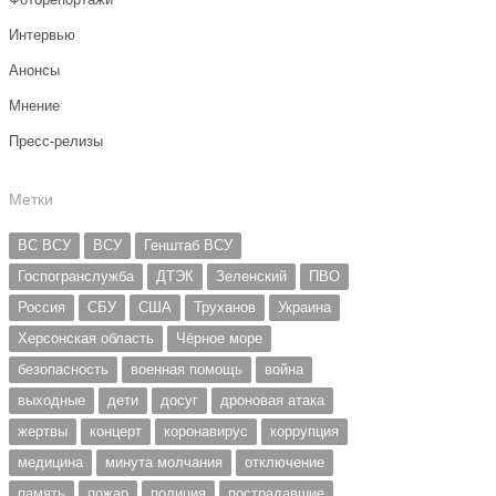
Интервью
Анонсы
Мнение
Пресс-релизы
Метки
ВС ВСУ
ВСУ
Генштаб ВСУ
Госпогранслужба
ДТЭК
Зеленский
ПВО
Россия
СБУ
США
Труханов
Украина
Херсонская область
Чёрное море
безопасность
военная помощь
война
выходные
дети
досуг
дроновая атака
жертвы
концерт
коронавирус
коррупция
медицина
минута молчания
отключение
память
пожар
полиция
пострадавшие