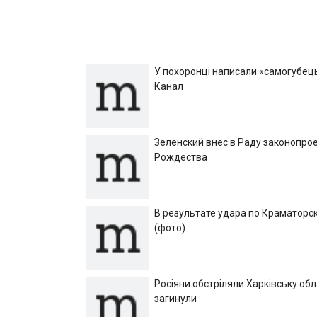
У похоронці написали «самогубець»
Канал
Зеленский внес в Раду законопрое
Рождества
В результате удара по Краматорск
(фото)
Росіяни обстріляли Харківську об
загинули