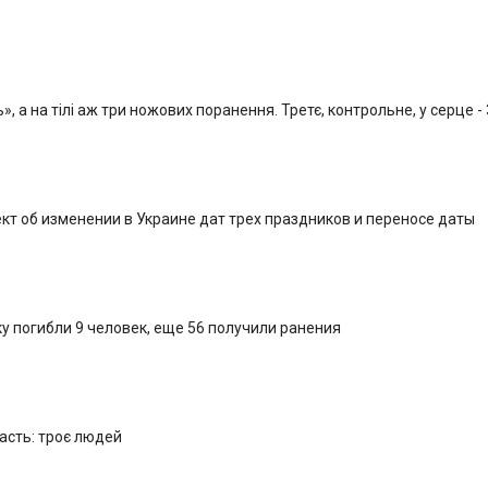
, а на тілі аж три ножових поранення. Третє, контрольне, у серце -
кт об изменении в Украине дат трех праздников и переносе даты
у погибли 9 человек, еще 56 получили ранения
ласть: троє людей