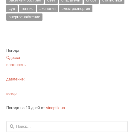
ракетный обстрел
свет
спасатели
спорт
статистика
суд
теннис
экология
электроэнергия
энергоснабжение
Погода
Одесса
влажность:
давление:
ветер:
Погода на 10 дней от
sinoptik.ua
Найти: