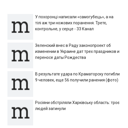
У похоронці написали «самогубець», а на
тілі аж три ножових поранення. Третє,
контрольне, у серце - 33 Канал
Зеленский внес в Раду законопроект об
изменении в Украине дат трех праздников и
переносе даты Рождества
В результате удара по Краматорску погибли
9 человек, еще 56 получили ранения (фото)
Росіяни обстріляли Харківську область: троє
людей загинули