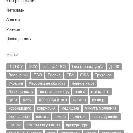
Фоторепортажи
Интервью
Анонсы
Мнение
Пресс-релизы
Метки
ВС ВСУ
ВСУ
Генштаб ВСУ
Госпогранслужба
ДТЭК
Зеленский
ПВО
Россия
СБУ
США
Труханов
Украина
Херсонская область
Чёрное море
безопасность
военная помощь
война
выходные
дети
досуг
дроновая атака
жертвы
концерт
коронавирус
коррупция
медицина
минута молчания
отключение
память
пожар
полиция
пострадавшие
потери
потери оккупантов
прокуратура