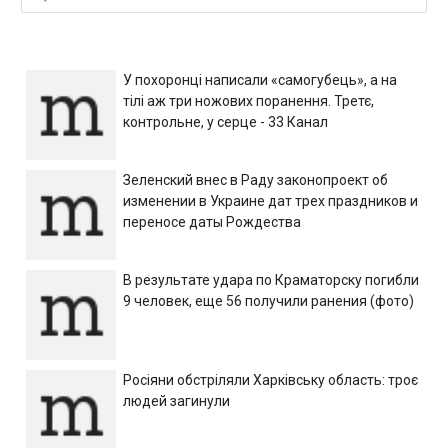
У похоронці написали «самогубець», а на
тілі аж три ножових поранення. Третє,
контрольне, у серце - 33 Канал
Зеленский внес в Раду законопроект об
изменении в Украине дат трех праздников и
переносе даты Рождества
В результате удара по Краматорску погибли
9 человек, еще 56 получили ранения (фото)
Росіяни обстріляли Харківську область: троє
людей загинули