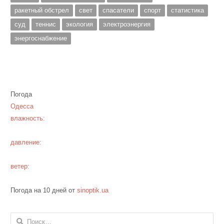
ракетный обстрел
свет
спасатели
спорт
статистика
суд
теннис
экология
электроэнергия
энергоснабжение
Погода
Одесса
влажность:
давление:
ветер:
Погода на 10 дней от
sinoptik.ua
Найти: