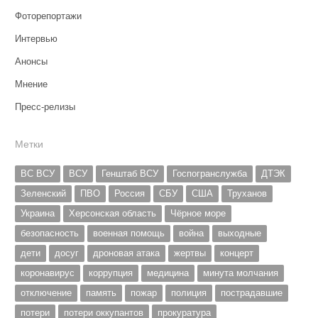
Фоторепортажи
Интервью
Анонсы
Мнение
Пресс-релизы
Метки
ВС ВСУ
ВСУ
Генштаб ВСУ
Госпогранслужба
ДТЭК
Зеленский
ПВО
Россия
СБУ
США
Труханов
Украина
Херсонская область
Чёрное море
безопасность
военная помощь
война
выходные
дети
досуг
дроновая атака
жертвы
концерт
коронавирус
коррупция
медицина
минута молчания
отключение
память
пожар
полиция
пострадавшие
потери
потери оккупантов
прокуратура