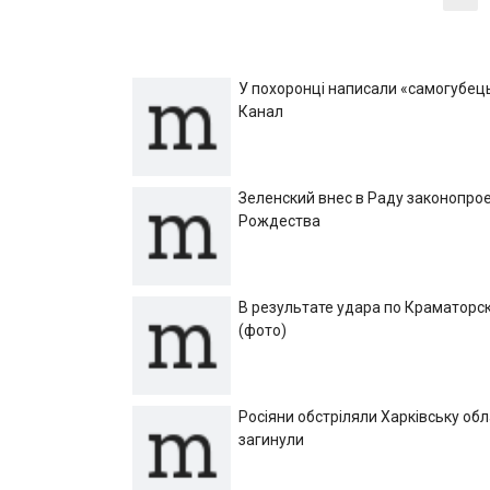
по
записям
У похоронці написали «самогубець»
Канал
Зеленский внес в Раду законопрое
Рождества
В результате удара по Краматорск
(фото)
Росіяни обстріляли Харківську об
загинули