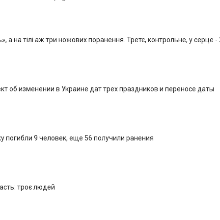
, а на тілі аж три ножових поранення. Третє, контрольне, у серце -
кт об изменении в Украине дат трех праздников и переносе даты
у погибли 9 человек, еще 56 получили ранения
ласть: троє людей