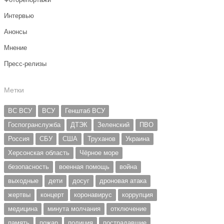
Интервью
Анонсы
Мнение
Пресс-релизы
Метки
ВС ВСУ
ВСУ
Генштаб ВСУ
Госпогранслужба
ДТЭК
Зеленский
ПВО
Россия
СБУ
США
Труханов
Украина
Херсонская область
Чёрное море
безопасность
военная помощь
война
выходные
дети
досуг
дроновая атака
жертвы
концерт
коронавирус
коррупция
медицина
минута молчания
отключение
память
пожар
полиция
пострадавшие