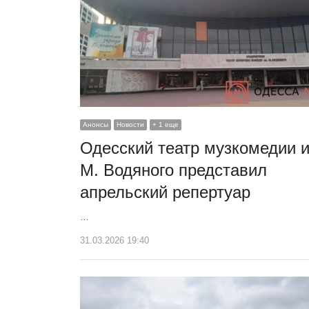
Анонсы
Новости
+ 1 еще
Одесский театр музкомедии 
М. Водяного представил
апрельский репертуар
…
31.03.2026 19:40