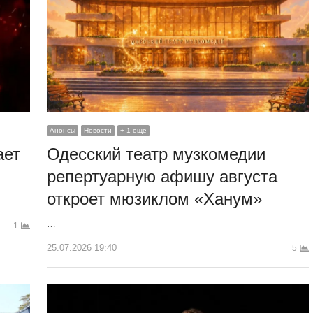
Анонсы
Новости
+ 1 еще
ает
Одесский театр музкомедии
репертуарную афишу августа
откроет мюзиклом «Ханум»
…
1
25.07.2026 19:40
5