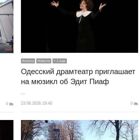
Анонсы
Новости
+ 1 еще
Одесский драмтеатр приглашает
на мюзикл об Эдит Пиаф
…
23.06.2026 19:40
0
0