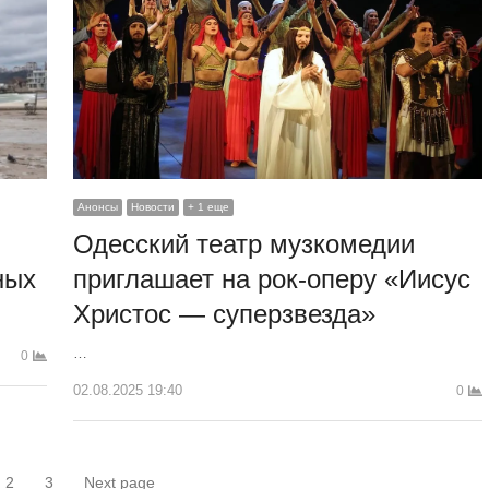
Анонсы
Новости
+ 1 еще
Одесский театр музкомедии
ных
приглашает на рок-оперу «Иисус
Христос — суперзвезда»
…
0
02.08.2025 19:40
0
2
3
Next page
раница
Страница
Страница