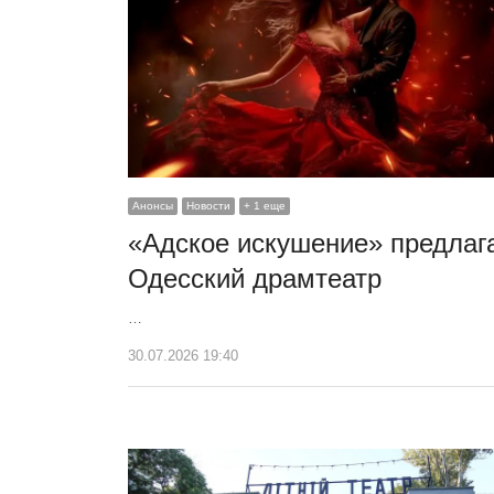
Анонсы
Новости
+ 1 еще
«Адское искушение» предлаг
Одесский драмтеатр
…
30.07.2026 19:40