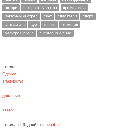
потери
потери оккупантов
прокуратура
ракетный обстрел
свет
спасатели
спорт
статистика
суд
теннис
экология
электроэнергия
энергоснабжение
Погода
Одесса
влажность:
давление:
ветер:
Погода на 10 дней от
sinoptik.ua