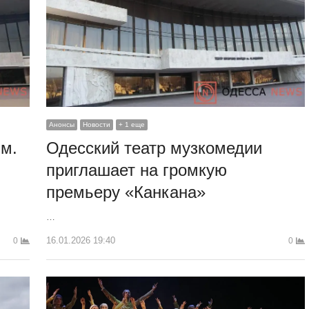
Анонсы
Новости
+ 1 еще
им.
Одесский театр музкомедии
приглашает на громкую
премьеру «Канкана»
…
16.01.2026 19:40
0
0