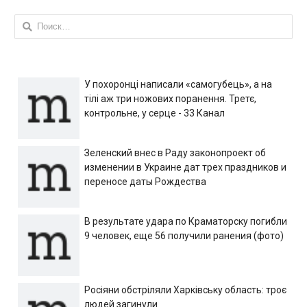
Найти:
У похоронці написали «самогубець», а на
тілі аж три ножових поранення. Третє,
контрольне, у серце - 33 Канал
Зеленский внес в Раду законопроект об
изменении в Украине дат трех праздников и
переносе даты Рождества
В результате удара по Краматорску погибли
9 человек, еще 56 получили ранения (фото)
Росіяни обстріляли Харківську область: троє
людей загинули