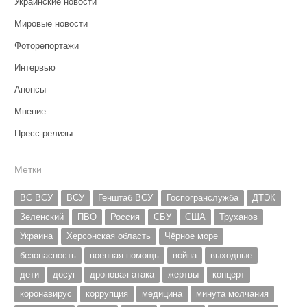
Украинские новости
Мировые новости
Фоторепортажи
Интервью
Анонсы
Мнение
Пресс-релизы
Метки
ВС ВСУ
ВСУ
Генштаб ВСУ
Госпогранслужба
ДТЭК
Зеленский
ПВО
Россия
СБУ
США
Труханов
Украина
Херсонская область
Чёрное море
безопасность
военная помощь
война
выходные
дети
досуг
дроновая атака
жертвы
концерт
коронавирус
коррупция
медицина
минута молчания