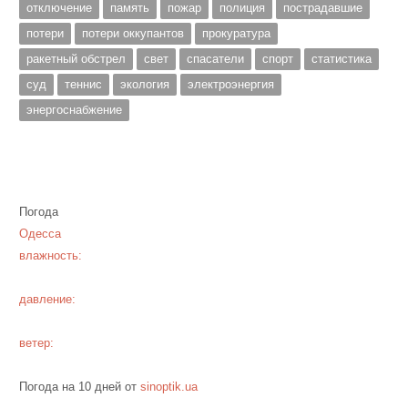
отключение
память
пожар
полиция
пострадавшие
потери
потери оккупантов
прокуратура
ракетный обстрел
свет
спасатели
спорт
статистика
суд
теннис
экология
электроэнергия
энергоснабжение
Погода
Одесса
влажность:
давление:
ветер:
Погода на 10 дней от
sinoptik.ua