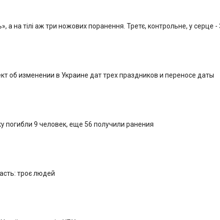
, а на тілі аж три ножових поранення. Третє, контрольне, у серце -
кт об изменении в Украине дат трех праздников и переносе даты
у погибли 9 человек, еще 56 получили ранения
ласть: троє людей