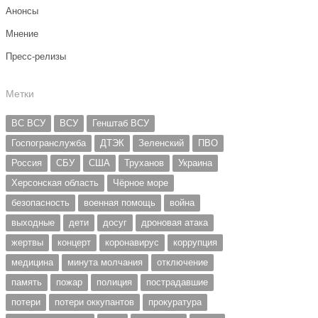
Анонсы
Мнение
Пресс-релизы
Метки
ВС ВСУ
ВСУ
Генштаб ВСУ
Госпогранслужба
ДТЭК
Зеленский
ПВО
Россия
СБУ
США
Труханов
Украина
Херсонская область
Чёрное море
безопасность
военная помощь
война
выходные
дети
досуг
дроновая атака
жертвы
концерт
коронавирус
коррупция
медицина
минута молчания
отключение
память
пожар
полиция
пострадавшие
потери
потери оккупантов
прокуратура