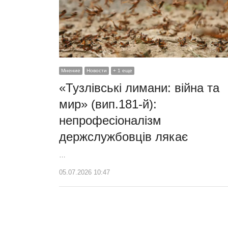
Мнение
Новости
+ 1 еще
«Тузлівські лимани: війна та
мир» (вип.181-й):
непрофесіоналізм
держслужбовців лякає
…
05.07.2026 10:47