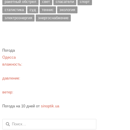
ракетный обстрел
свет
спасатели
спорт
статистика
суд
теннис
экология
электроэнергия
энергоснабжение
Погода
Одесса
влажность:
давление:
ветер:
Погода на 10 дней от
sinoptik.ua
Найти: