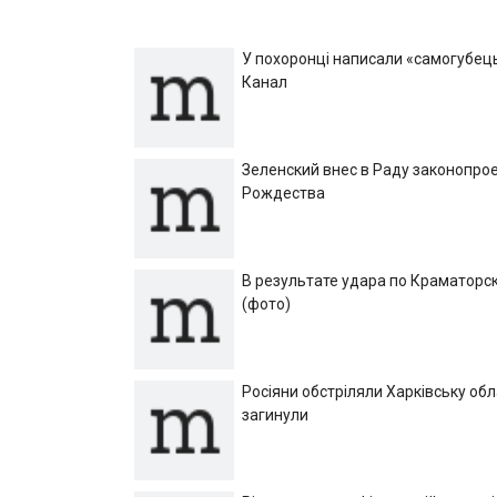
У похоронці написали «самогубець»
Канал
Зеленский внес в Раду законопрое
Рождества
В результате удара по Краматорск
(фото)
Росіяни обстріляли Харківську об
загинули