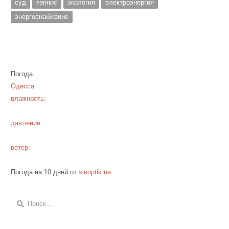
суд
теннис
экология
электроэнергия
энергоснабжение
Погода
Одесса
влажность:
давление:
ветер:
Погода на 10 дней от
sinoptik.ua
Найти: