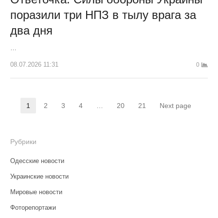
поразили три НПЗ в тылу врага за
два дня
…
08.07.2026 11:31
0
Навигация
1
2
3
4
…
20
21
Next page
Страница
Страница
Страница
Страница
Страница
Страница
по
записям
Рубрики
Одесские новости
Украинские новости
Мировые новости
Фоторепортажи