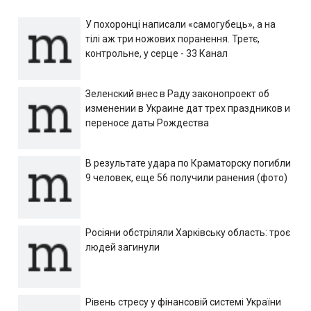
У похоронці написали «самогубець», а на
тілі аж три ножових поранення. Третє,
контрольне, у серце - 33 Канал
Зеленский внес в Раду законопроект об
изменении в Украине дат трех праздников и
переносе даты Рождества
В результате удара по Краматорску погибли
9 человек, еще 56 получили ранения (фото)
Росіяни обстріляли Харківську область: троє
людей загинули
Рівень стресу у фінансовій системі України