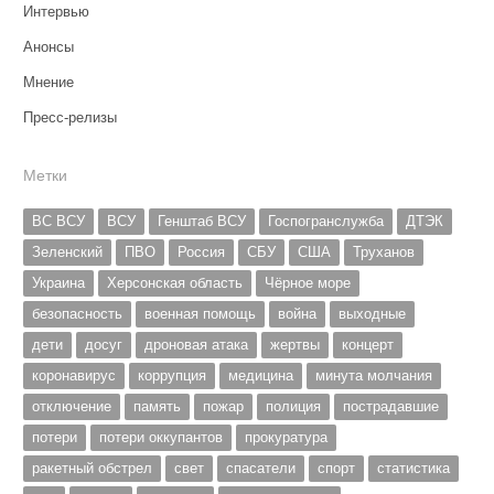
Интервью
Анонсы
Мнение
Пресс-релизы
Метки
ВС ВСУ
ВСУ
Генштаб ВСУ
Госпогранслужба
ДТЭК
Зеленский
ПВО
Россия
СБУ
США
Труханов
Украина
Херсонская область
Чёрное море
безопасность
военная помощь
война
выходные
дети
досуг
дроновая атака
жертвы
концерт
коронавирус
коррупция
медицина
минута молчания
отключение
память
пожар
полиция
пострадавшие
потери
потери оккупантов
прокуратура
ракетный обстрел
свет
спасатели
спорт
статистика