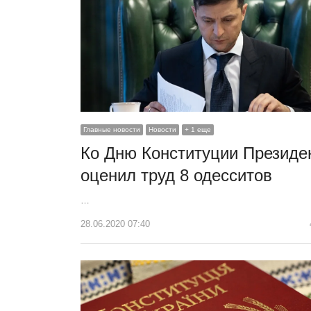
Главные новости
Новости
+ 1 еще
Ко Дню Конституции Президе
оценил труд 8 одесситов
…
28.06.2020 07:40