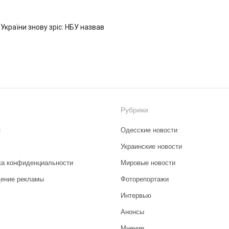
 України знову зріс: НБУ назвав
Рубрики
я
Одесские новости
Украинские новости
ка конфиденциальности
Мировые новости
ение рекламы
Фоторепортажи
Интервью
Анонсы
Мнение