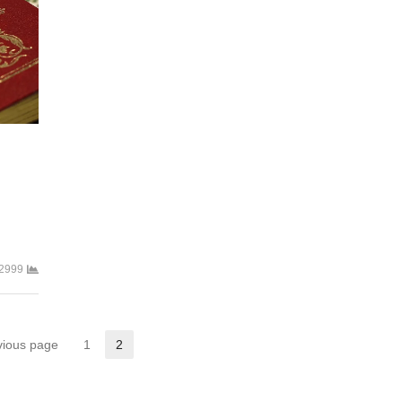
2999
vious page
1
2
Страница
Страница