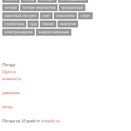
потери
потери оккупантов
прокуратура
ракетный обстрел
свет
спасатели
спорт
статистика
суд
теннис
экология
электроэнергия
энергоснабжение
Погода
Одесса
влажность:
давление:
ветер:
Погода на 10 дней от
sinoptik.ua