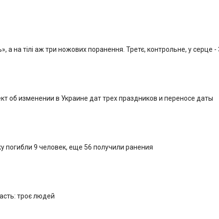
, а на тілі аж три ножових поранення. Третє, контрольне, у серце -
кт об изменении в Украине дат трех праздников и переносе даты
у погибли 9 человек, еще 56 получили ранения
ласть: троє людей