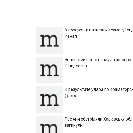
записям
У похоронці написали «самогубець»
Канал
Зеленский внес в Раду законопрое
Рождества
В результате удара по Краматорск
(фото)
Росіяни обстріляли Харківську об
загинули