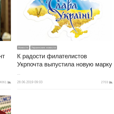
Новости
Украинские новости
К радости филателистов
нт
Укрпочта выпустила новую марку
…
28.06.2019 09:03
2703
4061