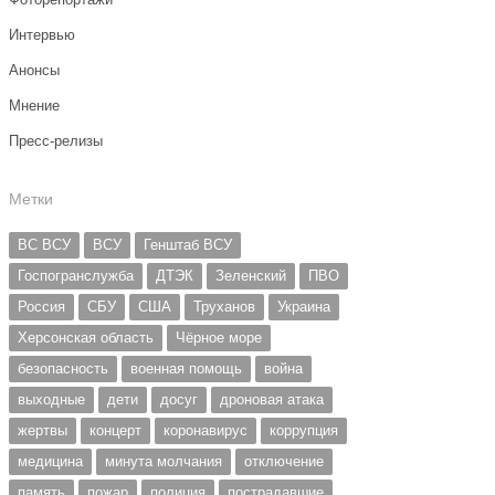
Интервью
Анонсы
Мнение
Пресс-релизы
Метки
ВС ВСУ
ВСУ
Генштаб ВСУ
Госпогранслужба
ДТЭК
Зеленский
ПВО
Россия
СБУ
США
Труханов
Украина
Херсонская область
Чёрное море
безопасность
военная помощь
война
выходные
дети
досуг
дроновая атака
жертвы
концерт
коронавирус
коррупция
медицина
минута молчания
отключение
память
пожар
полиция
пострадавшие