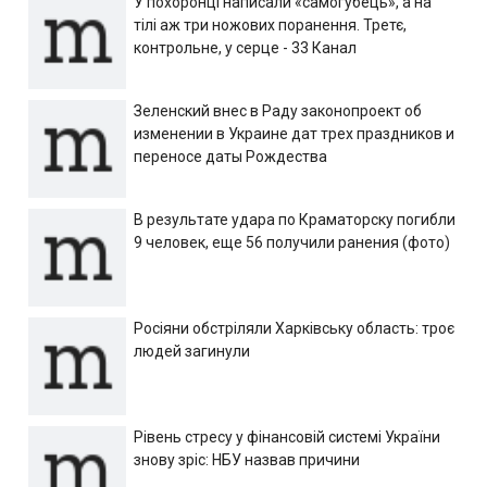
У похоронці написали «самогубець», а на
тілі аж три ножових поранення. Третє,
контрольне, у серце - 33 Канал
Зеленский внес в Раду законопроект об
изменении в Украине дат трех праздников и
переносе даты Рождества
В результате удара по Краматорску погибли
9 человек, еще 56 получили ранения (фото)
Росіяни обстріляли Харківську область: троє
людей загинули
Рівень стресу у фінансовій системі України
знову зріс: НБУ назвав причини