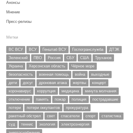
Анонсы
Мнение
Пресс-релизы
Метки
ВС ВСУ
ВСУ
Генштаб ВСУ
Госпогранслужба
ДТЭК
Зеленский
ПВО
Россия
СБУ
США
Труханов
Украина
Херсонская область
Чёрное море
безопасность
военная помощь
война
выходные
дети
досуг
дроновая атака
жертвы
концерт
коронавирус
коррупция
медицина
минута молчания
отключение
память
пожар
полиция
пострадавшие
потери
потери оккупантов
прокуратура
ракетный обстрел
свет
спасатели
спорт
статистика
суд
теннис
экология
электроэнергия
энергоснабжение