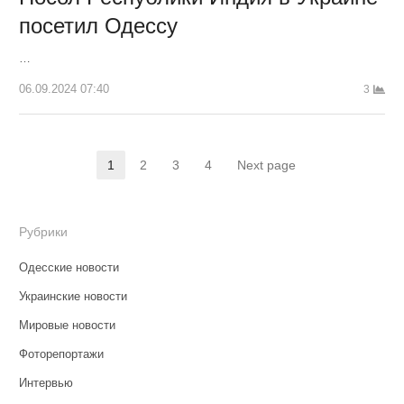
посетил Одессу
…
06.09.2024 07:40
3
Пагинация
1
2
3
4
Next page
Страница
Страница
Страница
Страница
записей
Рубрики
Одесские новости
Украинские новости
Мировые новости
Фоторепортажи
Интервью