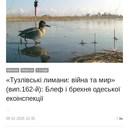
Мнение
Новости
+ 1 еще
«Тузлівські лимани: війна та мир»
(вип.162-й): Блеф і брехня одеської
екоінспекції
…
08.02.2026 15:35
7