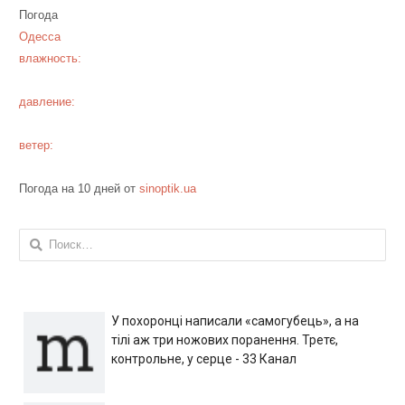
Погода
Одесса
влажность:
давление:
ветер:
Погода на 10 дней от
sinoptik.ua
Найти:
У похоронці написали «самогубець», а на
тілі аж три ножових поранення. Третє,
контрольне, у серце - 33 Канал