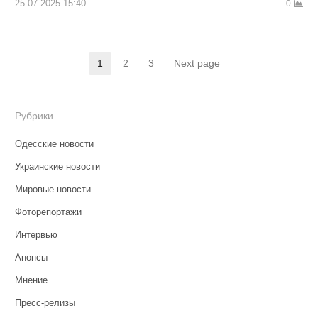
25.07.2025 15:40
0
Навигация
1
2
3
Next page
Страница
Страница
Страница
по
записям
Рубрики
Одесские новости
Украинские новости
Мировые новости
Фоторепортажи
Интервью
Анонсы
Мнение
Пресс-релизы