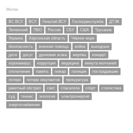
Метки
ВС ВСУ
ВСУ
Генштаб ВСУ
Госпогранслужба
ДТЭК
Зеленский
ПВО
Россия
СБУ
США
Труханов
Украина
Херсонская область
Чёрное море
безопасность
военная помощь
война
выходные
дети
досуг
дроновая атака
жертвы
концерт
коронавирус
коррупция
медицина
минута молчания
отключение
память
пожар
полиция
пострадавшие
потери
потери оккупантов
прокуратура
ракетный обстрел
свет
спасатели
спорт
статистика
суд
теннис
экология
электроэнергия
энергоснабжение