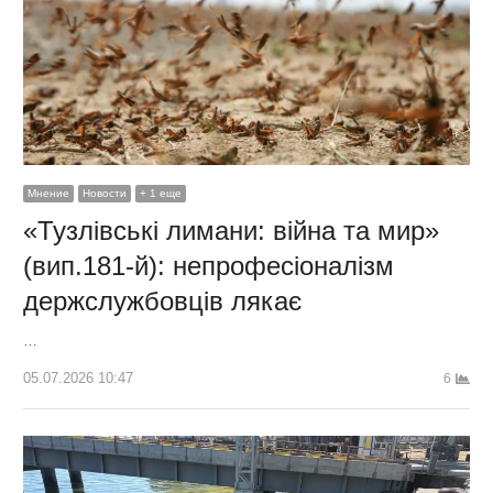
Мнение
Новости
+ 1 еще
«Тузлівські лимани: війна та мир»
(вип.181-й): непрофесіоналізм
держслужбовців лякає
…
05.07.2026 10:47
6