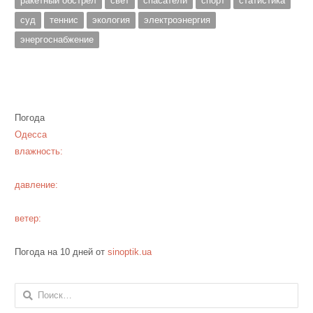
ракетный обстрел
свет
спасатели
спорт
статистика
суд
теннис
экология
электроэнергия
энергоснабжение
Погода
Одесса
влажность:
давление:
ветер:
Погода на 10 дней от
sinoptik.ua
Найти: