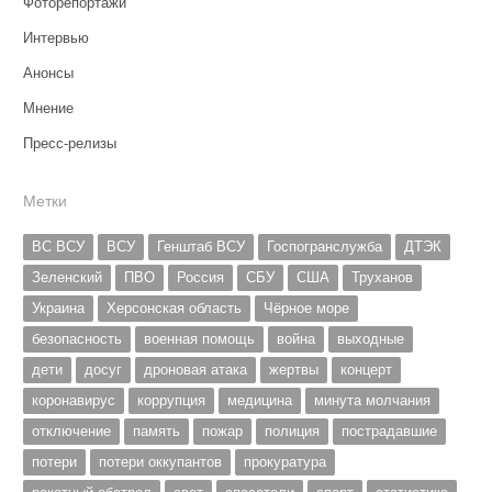
Фоторепортажи
Интервью
Анонсы
Мнение
Пресс-релизы
Метки
ВС ВСУ
ВСУ
Генштаб ВСУ
Госпогранслужба
ДТЭК
Зеленский
ПВО
Россия
СБУ
США
Труханов
Украина
Херсонская область
Чёрное море
безопасность
военная помощь
война
выходные
дети
досуг
дроновая атака
жертвы
концерт
коронавирус
коррупция
медицина
минута молчания
отключение
память
пожар
полиция
пострадавшие
потери
потери оккупантов
прокуратура