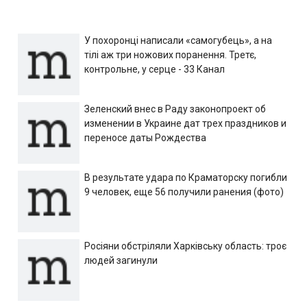
У похоронці написали «самогубець», а на
тілі аж три ножових поранення. Третє,
контрольне, у серце - 33 Канал
Зеленский внес в Раду законопроект об
изменении в Украине дат трех праздников и
переносе даты Рождества
В результате удара по Краматорску погибли
9 человек, еще 56 получили ранения (фото)
Росіяни обстріляли Харківську область: троє
людей загинули