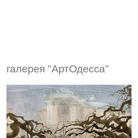
галерея "АртОдесса"