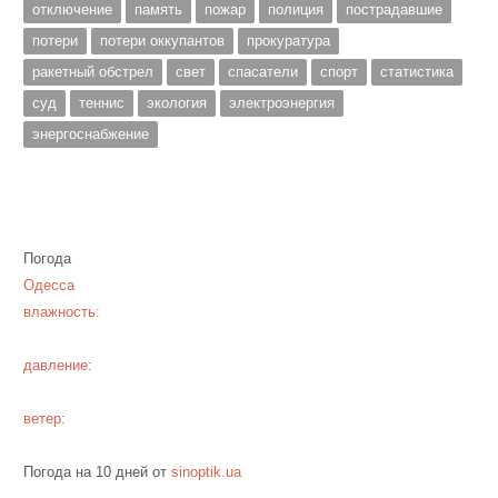
отключение
память
пожар
полиция
пострадавшие
потери
потери оккупантов
прокуратура
ракетный обстрел
свет
спасатели
спорт
статистика
суд
теннис
экология
электроэнергия
энергоснабжение
Погода
Одесса
влажность:
давление:
ветер:
Погода на 10 дней от
sinoptik.ua