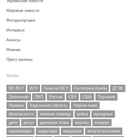
Украинские новости
Мировые новости
Фоторепортажи
Интервью
Анонсы
Мнение
Пресс-релизы
Метки
ВС ВСУ
ВСУ
Генштаб ВСУ
Госпогранслужба
ДТЭК
Зеленский
ПВО
Россия
СБУ
США
Труханов
Украина
Херсонская область
Чёрное море
безопасность
военная помощь
война
выходные
дети
досуг
дроновая атака
жертвы
концерт
коронавирус
коррупция
медицина
минута молчания