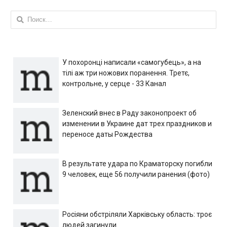
Найти:
У похоронці написали «самогубець», а на
тілі аж три ножових поранення. Третє,
контрольне, у серце - 33 Канал
Зеленский внес в Раду законопроект об
изменении в Украине дат трех праздников и
переносе даты Рождества
В результате удара по Краматорску погибли
9 человек, еще 56 получили ранения (фото)
Росіяни обстріляли Харківську область: троє
людей загинули