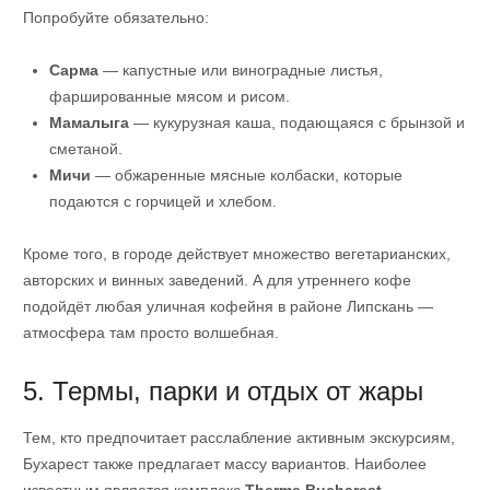
Попробуйте обязательно:
Сарма
— капустные или виноградные листья,
фаршированные мясом и рисом.
Мамалыга
— кукурузная каша, подающаяся с брынзой и
сметаной.
Мичи
— обжаренные мясные колбаски, которые
подаются с горчицей и хлебом.
Кроме того, в городе действует множество вегетарианских,
авторских и винных заведений. А для утреннего кофе
подойдёт любая уличная кофейня в районе Липскань —
атмосфера там просто волшебная.
5. Термы, парки и отдых от жары
Тем, кто предпочитает расслабление активным экскурсиям,
Бухарест также предлагает массу вариантов. Наиболее
известным является комплекс
Therme Bucharest
—