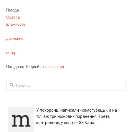
Погода
Одесса
влажность:
давление:
ветер:
Погода на 10 дней от
sinoptik.ua
Найти:
У похоронці написали «самогубець», а на
тілі аж три ножових поранення. Третє,
контрольне, у серце - 33 Канал