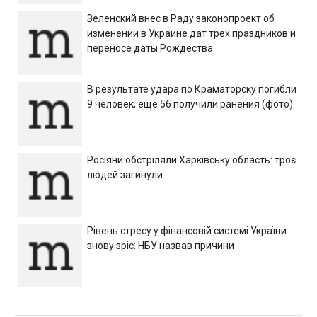
Зеленский внес в Раду законопроект об
изменении в Украине дат трех праздников и
переносе даты Рождества
В результате удара по Краматорску погибли
9 человек, еще 56 получили ранения (фото)
Росіяни обстріляли Харківську область: троє
людей загинули
Рівень стресу у фінансовій системі України
знову зріс: НБУ назвав причини