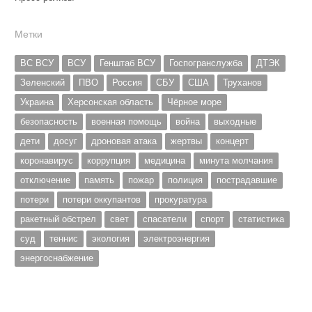
Метки
ВС ВСУ
ВСУ
Генштаб ВСУ
Госпогранслужба
ДТЭК
Зеленский
ПВО
Россия
СБУ
США
Труханов
Украина
Херсонская область
Чёрное море
безопасность
военная помощь
война
выходные
дети
досуг
дроновая атака
жертвы
концерт
коронавирус
коррупция
медицина
минута молчания
отключение
память
пожар
полиция
пострадавшие
потери
потери оккупантов
прокуратура
ракетный обстрел
свет
спасатели
спорт
статистика
суд
теннис
экология
электроэнергия
энергоснабжение