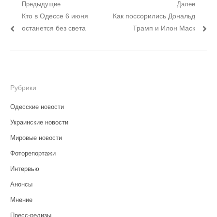
Навигация
Предыдущие
Далее
Предыдущий
Следующий
Кто в Одессе 6 июня
Как поссорились Дональд
по
пост:
пост:
останется без света
Трамп и Илон Маск
записям
Рубрики
Одесские новости
Украинские новости
Мировые новости
Фоторепортажи
Интервью
Анонсы
Мнение
Пресс-релизы