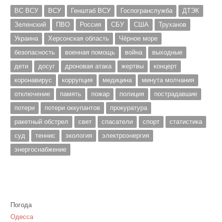
ВС ВСУ
ВСУ
Генштаб ВСУ
Госпогранслужба
ДТЭК
Зеленский
ПВО
Россия
СБУ
США
Труханов
Украина
Херсонская область
Чёрное море
безопасность
военная помощь
война
выходные
дети
досуг
дроновая атака
жертвы
концерт
коронавирус
коррупция
медицина
минута молчания
отключение
память
пожар
полиция
пострадавшие
потери
потери оккупантов
прокуратура
ракетный обстрел
свет
спасатели
спорт
статистика
суд
теннис
экология
электроэнергия
энергоснабжение
Погода
Одесса