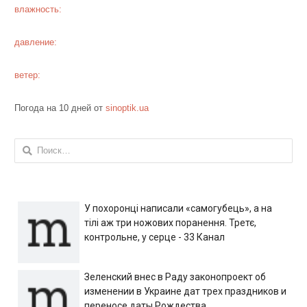
влажность:
давление:
ветер:
Погода на 10 дней от
sinoptik.ua
Найти:
У похоронці написали «самогубець», а на
тілі аж три ножових поранення. Третє,
контрольне, у серце - 33 Канал
Зеленский внес в Раду законопроект об
изменении в Украине дат трех праздников и
переносе даты Рождества