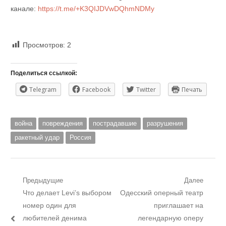
канале:
https://t.me/+K3QIJDVwDQhmNDMy
Просмотров:
2
Поделиться ссылкой:
Telegram
Facebook
Twitter
Печать
война
повреждения
пострадавшие
разрушения
ракетный удар
Россия
Навигация
Предыдущие
Далее
Предыдущий
Следующий
Что делает Levi’s выбором
Одесский оперный театр
по
пост:
пост:
номер один для
приглашает на
записям
любителей денима
легендарную оперу