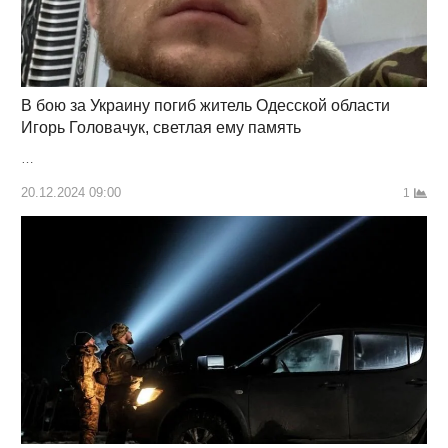
В бою за Украину погиб житель Одесской области
Игорь Головачук, светлая ему память
…
20.12.2024 09:00
1