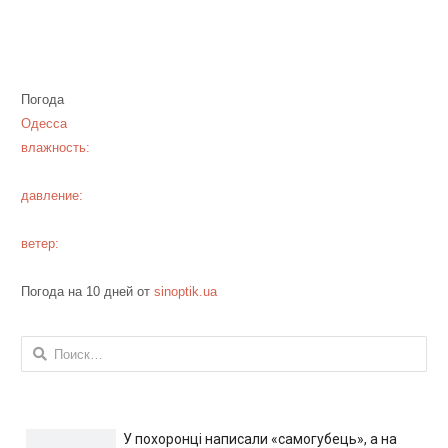
Погода
Одесса
влажность:
давление:
ветер:
Погода на 10 дней от
sinoptik.ua
Найти:
У похоронці написали «самогубець», а на