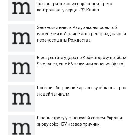
тілі аж три ножових поранення. Третє,
контрольне, у серце - 33 Канал
Зеленский внес в Раду законопроект об
изменении в Украине дат трех праздников и
переносе даты Рождества
В результате удара по Краматорску погибли
9 человек, еще 56 получили ранения (фото)
Росіяни обстріляли Харківську область: троє
людей загинули
Рівень стресу у фінансовій системі України
знову зріс: НБУ назвав причини