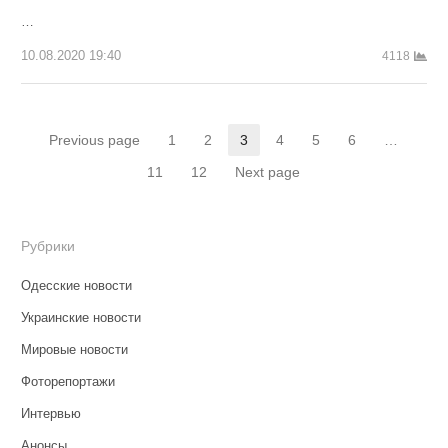
…
10.08.2020 19:40
4118
Пагинация
Previous page
1
2
3
4
5
6
…
Страница
Страница
Страница
Страница
Страница
Страница
записей
11
12
Next page
Страница
Страница
Рубрики
Одесские новости
Украинские новости
Мировые новости
Фоторепортажи
Интервью
Анонсы