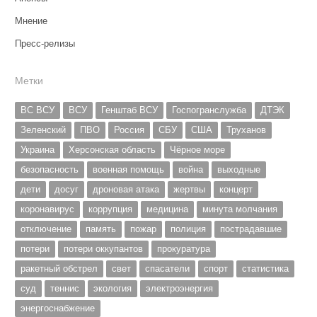
Мнение
Пресс-релизы
Метки
ВС ВСУ
ВСУ
Генштаб ВСУ
Госпогранслужба
ДТЭК
Зеленский
ПВО
Россия
СБУ
США
Труханов
Украина
Херсонская область
Чёрное море
безопасность
военная помощь
война
выходные
дети
досуг
дроновая атака
жертвы
концерт
коронавирус
коррупция
медицина
минута молчания
отключение
память
пожар
полиция
пострадавшие
потери
потери оккупантов
прокуратура
ракетный обстрел
свет
спасатели
спорт
статистика
суд
теннис
экология
электроэнергия
энергоснабжение