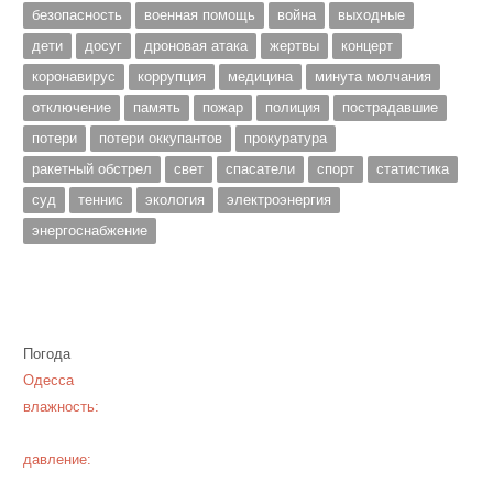
безопасность
военная помощь
война
выходные
дети
досуг
дроновая атака
жертвы
концерт
коронавирус
коррупция
медицина
минута молчания
отключение
память
пожар
полиция
пострадавшие
потери
потери оккупантов
прокуратура
ракетный обстрел
свет
спасатели
спорт
статистика
суд
теннис
экология
электроэнергия
энергоснабжение
Погода
Одесса
влажность:
давление: