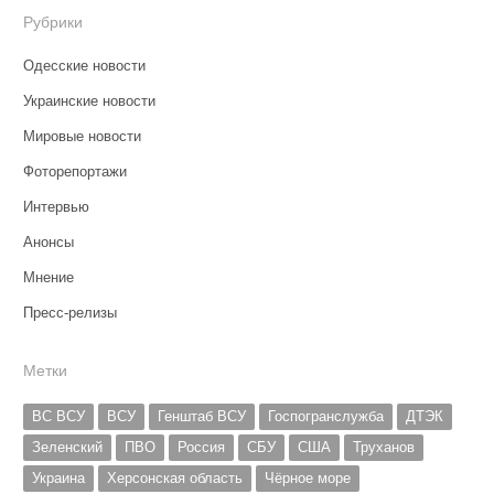
Рубрики
Одесские новости
Украинские новости
Мировые новости
Фоторепортажи
Интервью
Анонсы
Мнение
Пресс-релизы
Метки
ВС ВСУ
ВСУ
Генштаб ВСУ
Госпогранслужба
ДТЭК
Зеленский
ПВО
Россия
СБУ
США
Труханов
Украина
Херсонская область
Чёрное море