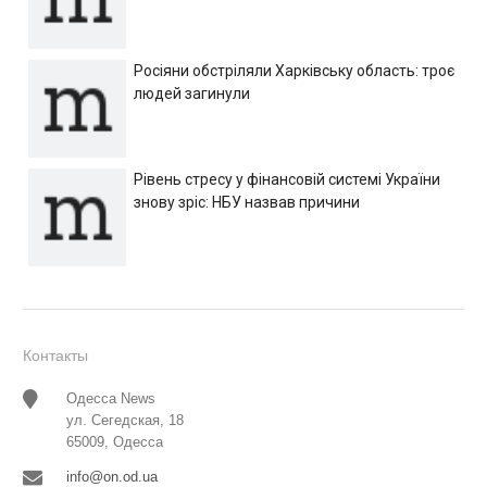
Росіяни обстріляли Харківську область: троє
людей загинули
Рівень стресу у фінансовій системі України
знову зріс: НБУ назвав причини
Контакты
Одесса News
ул. Сегедская, 18
65009, Одесса
info@on.od.ua