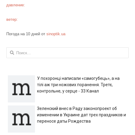
давление:
ветер:
Погода на 10 дней от
sinoptik.ua
Найти:
У похоронці написали «самогубець», а на
тілі аж три ножових поранення. Третє,
контрольне, у серце - 33 Канал
Зеленский внес в Раду законопроект об
изменении в Украине дат трех праздников и
переносе даты Рождества