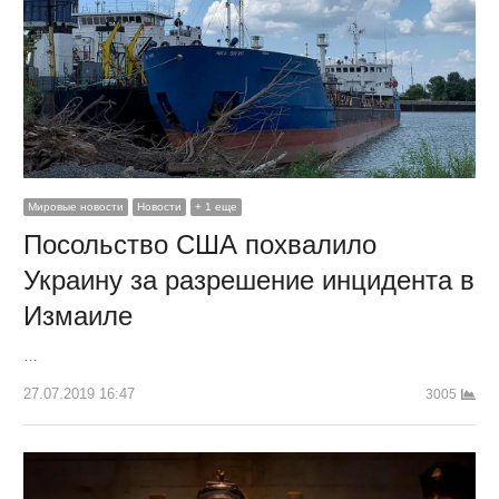
Мировые новости
Новости
+ 1 еще
Посольство США похвалило
Украину за разрешение инцидента в
Измаиле
…
27.07.2019 16:47
3005