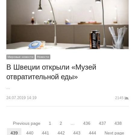
Мировые новости
Новости
В Швеции открыли «Музей
отвратительной еды»
…
24.07.2019 14:19
2145
Пагинация
Previous page
1
2
…
436
437
438
Страница
Страница
Страница
Страница
Страниц
записей
439
440
441
442
443
444
Next page
Страница
Страница
Страница
Страница
Страница
Страница