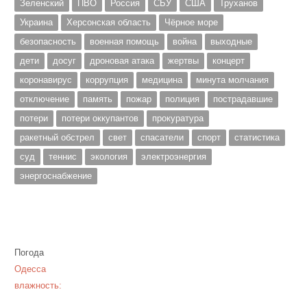
Зеленский
ПВО
Россия
СБУ
США
Труханов
Украина
Херсонская область
Чёрное море
безопасность
военная помощь
война
выходные
дети
досуг
дроновая атака
жертвы
концерт
коронавирус
коррупция
медицина
минута молчания
отключение
память
пожар
полиция
пострадавшие
потери
потери оккупантов
прокуратура
ракетный обстрел
свет
спасатели
спорт
статистика
суд
теннис
экология
электроэнергия
энергоснабжение
Погода
Одесса
влажность: