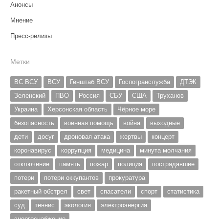
Анонсы
Мнение
Пресс-релизы
Метки
ВС ВСУ
ВСУ
Генштаб ВСУ
Госпогранслужба
ДТЭК
Зеленский
ПВО
Россия
СБУ
США
Труханов
Украина
Херсонская область
Чёрное море
безопасность
военная помощь
война
выходные
дети
досуг
дроновая атака
жертвы
концерт
коронавирус
коррупция
медицина
минута молчания
отключение
память
пожар
полиция
пострадавшие
потери
потери оккупантов
прокуратура
ракетный обстрел
свет
спасатели
спорт
статистика
суд
теннис
экология
электроэнергия
энергоснабжение