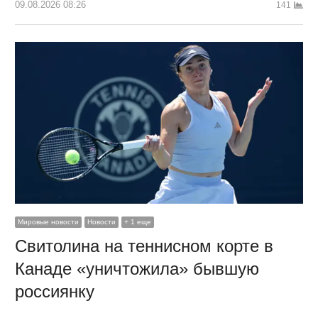
09.08.2026 08:26
141
Мировые новости
Новости
+ 1 еще
Свитолина на теннисном корте в
Канаде «уничтожила» бывшую
россиянку
…