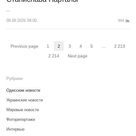
…
08.08.2026 09:00
966
Пагинация
Previous page
1
2
3
4
5
…
2 213
Страница
Страница
Страница
Страница
Страница
Страница
записей
2 214
Next page
Страница
Рубрики
Одесские новости
Украинские новости
Мировые новости
Фоторепортажи
Интервью