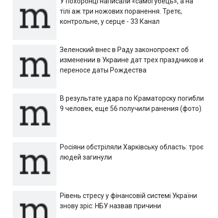
У похоронці написали «самогубець», а на
тілі аж три ножових поранення. Третє,
контрольне, у серце - 33 Канал
Зеленский внес в Раду законопроект об
изменении в Украине дат трех праздников и
переносе даты Рождества
В результате удара по Краматорску погибли
9 человек, еще 56 получили ранения (фото)
Росіяни обстріляли Харківську область: троє
людей загинули
Рівень стресу у фінансовій системі України
знову зріс: НБУ назвав причини